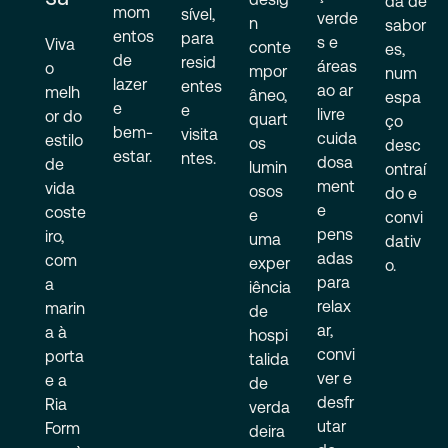
da de
mom
sível,
verde
n
sabor
entos
para
s e
Viva
conte
es,
de
resid
áreas
o
mpor
num
lazer
entes
ao ar
melh
âneo,
espa
e
e
livre
or do
quart
ço
bem-
visita
cuida
estilo
os
desc
estar.
ntes.
dosa
de
lumin
ontraí
ment
vida
osos
do e
e
coste
e
convi
pens
iro,
uma
dativ
adas
com
exper
o.
para
a
iência
relax
marin
de
ar,
a à
hospi
convi
porta
talida
ver e
e a
de
desfr
Ria
verda
utar
Form
deira