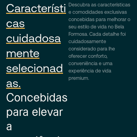
Característi
Descubra as características
e comodidades exclusivas
cas
concebidas para melhorar o
seu estilo de vida no Bela
Formosa. Cada detalhe foi
cuidadosa
cuidadosamente
considerado para lhe
mente
oferecer conforto,
conveniência e uma
selecionad
experiência de vida
premium.
as.
Concebidas
para elevar
a