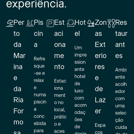
experiência.
Per
Pis
Est
Hot
Zon
Res
to
cin
aci
el
as
taur
da
a
ona
Ext
ant
Um
impre
Mar
me
erio
es
Refre
ssion
sque
ina
nto
res
ante
Ambi
-se e
hotel
ente
e
e
relax
Estac
de
acolh
e
iona
da
de
luxo
edor
numa
ment
com
com
Ria
Laz
piscin
o no
acom
uma
a
local,
For
er
odaç
selec
conc
prátic
ões
ção
mo
ebida
o e
Espa
de
cuida
para
aces
ços
sa
desig